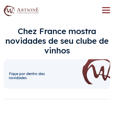
Lorem ipsum, dolor sit amet
Lorem ipsum, dolor sit amet
Chez France mostra
consectetur
consectetur
novidades de seu clube de
vinhos
CNPJ
CPF
Email
Email
Fique por dentro das
novidades
Telefone
Telefone
Enviar
Enviar